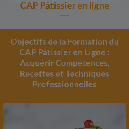
CAP Pâtissier en ligne
Objectifs de la Formation du
CAP Pâtissier en Ligne :
Acquérir Compétences,
Recettes et Techniques
Professionnelles