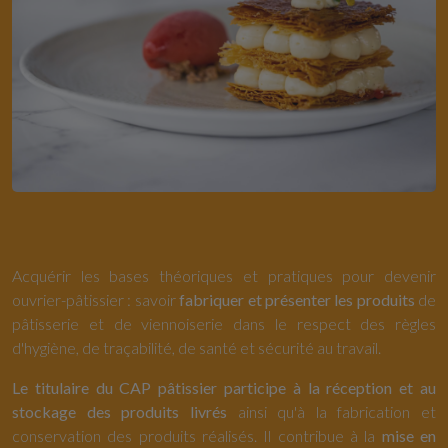
Acquérir les bases théoriques et pratiques pour devenir
ouvrier-pâtissier : savoir
fabriquer et présenter les produits
de
pâtisserie et de viennoiserie dans le respect des règles
d'hygiène, de traçabilité, de santé et sécurité au travail.
Le titulaire du CAP pâtissier participe à la réception et au
stockage des produits livrés
ainsi qu'à la fabrication et
conservation des produits réalisés. Il contribue à la
mise en