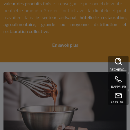
valeur des produits finis
et renseigne le personnel de vente. Il
peut être amené à être en contact avec la clientèle et peut
travailler dans
le secteur artisanal, hôtellerie restauration,
agroalimentaire, grande ou moyenne distribution et
restauration collective.
En savoir plus
RECHERCHE
RAPPELER
CONTACT