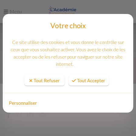
Menu
Votre choix
Ce site utilise des cookies et vous donne le contrôle sur
ceux que vous souhaitez activer. Vous avez le choix de les
accepter ou de les refuser pour naviguer sur notre site
internet.
Tout Refuser
Tout Accepter
Accueil
CAP Pâtissier en ligne
Personnaliser